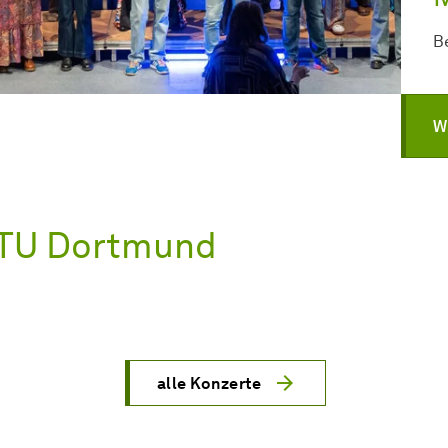
B
W
r TU Dortmund
alle Konzerte