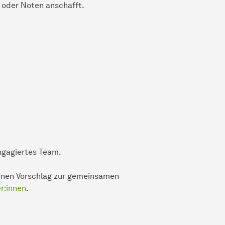
t oder Noten anschafft.
engagiertes Team.
inen Vorschlag zur gemeinsamen
r:innen
.