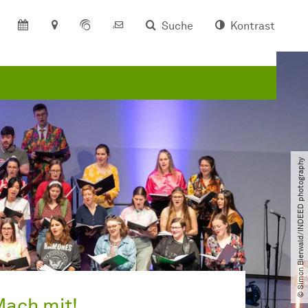
Suche
Kontrast
© Simon Bierwald​/​INDEED photography
ach mit!