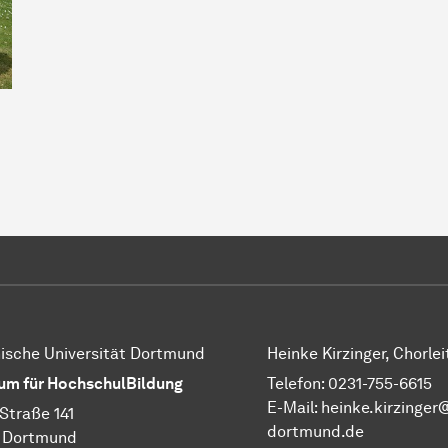
ische Universität Dortmund
Heinke Kirzinger, Chorlei
um für HochschulBildung
Telefon:
0231-755-6615
E-Mail:
heinke.kirzinger
Straße 141
dortmund.de
9 Dortmund