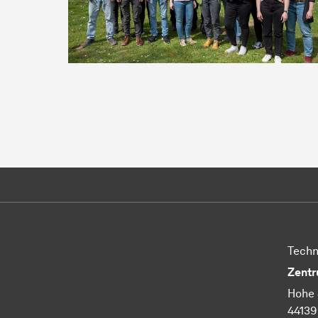
Techn
Zentr
Hohe 
4413