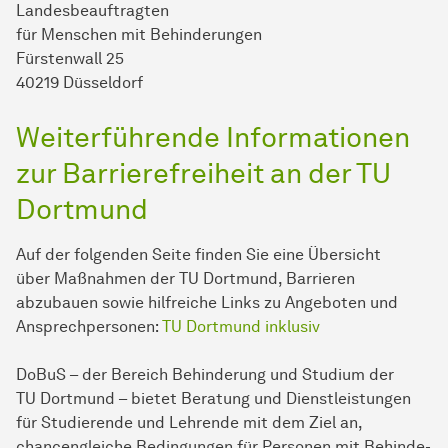
Landesbeauftragten
für Men­schen mit Be­hin­de­run­gen
Fürstenwall 25
40219 Düsseldorf
Weiterführende In­for­ma­ti­onen
zur Barrierefreiheit an der TU
Dort­mund
Auf der folgenden Seite finden Sie eine Übersicht
über Maß­nahmen der TU Dort­mund, Barrieren
abzubauen sowie hilfreiche Links zu An­ge­boten und
Ansprechpersonen:
TU Dort­mund inklusiv
DoBuS – der Bereich Be­hin­derung und Studium der
TU Dort­mund – bietet Beratung und Dienstleistungen
für Stu­die­ren­de und Lehrende mit dem Ziel an,
chancengleiche Bedingungen für Personen mit Be­hin­de­