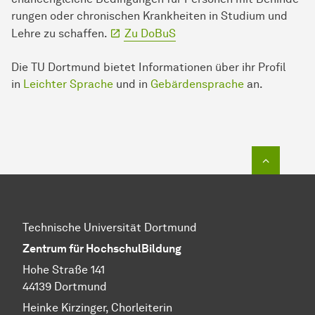
run­gen oder chronischen Krankheiten in Studium und
Lehre zu schaffen.
Zu DoBuS
Die TU Dort­mund bietet In­for­ma­ti­onen über ihr Profil
in
Leichter Sprache
und in
Gebärdensprache
an.
Zum Seit
Technische Universität Dortmund
Zentrum für HochschulBildung
Hohe Straße 141
44139 Dortmund
Heinke Kirzinger, Chorleiterin